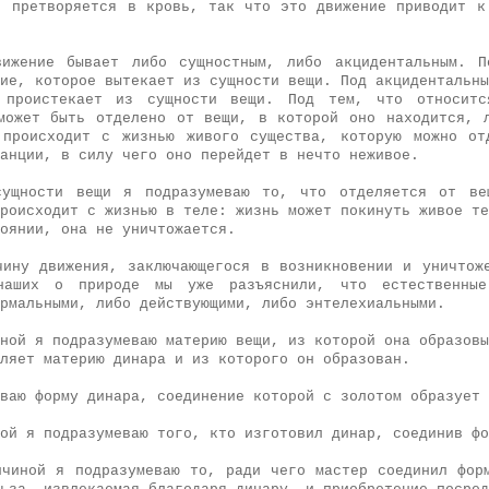
, претворяется в кровь, так что это движение приводит к
вижение бывает либо сущностным, либо акцидентальным. П
ие, которое вытекает из сущности вещи. Под акцидентальны
 проистекает из сущности вещи. Под тем, что относит
может быть отделено от вещи, в которой оно находится, 
 происходит с жизнью живого существа, которую можно от
анции, в силу чего оно перейдет в нечто неживое.
сущности вещи я подразумеваю то, что отделяется от ве
роисходит с жизнью в теле: жизнь может покинуть живое те
оянии, она не уничтожается.
чину движения, заключающегося в возникновении и уничтож
наших о природе мы уже разъяснили, что естественны
рмальными, либо действующими, либо энтелехиальными.
ной я подразумеваю материю вещи, из которой она образовы
вляет материю динара и из которого он образован.
ваю форму динара, соединение которой с золотом образует 
ой я подразумеваю того, кто изготовил динар, соединив фо
ичиной я подразумеваю то, ради чего мастер соединил фор