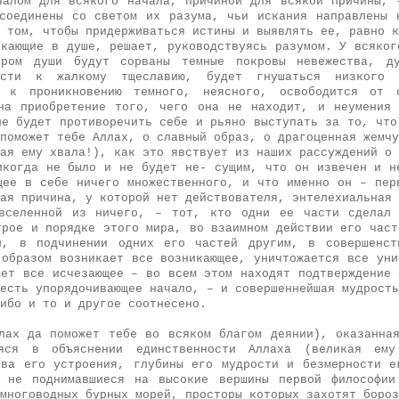
чалом для всякого начала, причиной для всякой причины, 
соединены со светом их разума, чьи искания направлены 
 том, чтобы придерживаться истины и выявлять ее, равно к
икающие в душе, решает, руководствуясь разумом. У всяког
ором души будут сорваны темные покровы невежества, д
ости к жалкому тщеславию, будет гнушаться низкого д
ь к проникновению темного, неясного, освободится от 
на приобретение того, чего она не находит, и неумения
не будет противоречить себе и рьяно выступать за то, что
поможет тебе Аллах, о славный образ, о драгоценная жемчу
ая ему хвала!), как это явствует из наших рассуждений о 
икогда не было и не будет не- сущим, что он извечен и н
щее в себе ничего множественного, и что именно он – пер
ая причина, у которой нет действователя, энтелехиальная 
 вселенной из ничего, – тот, кто одни ее части сделал 
трое и порядке этого мира, во взаимном действии его част
и, в подчинении одних его частей другим, в совершенст
 образом возникает все возникающее, уничтожается все уни
ает все исчезающее – во всем этом находят подтверждение 
есть упорядочивающее начало, – и совершеннейшая мудрость
 ибо и то и другое соотнесено.
лах да поможет тебе во всяком благом деянии), оказанна
яся в объяснении единственности Аллаха (великая ем
тва его устроения, глубины его мудрости и безмерности е
, не поднимавшиеся на высокие вершины первой философии
многоводных бурных морей, просторы которых захотят бороз