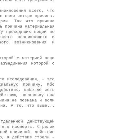
ством него требуемого.
зникновения всего, что
е нами четыре причины.
ерии. Так что причина
ь причина материальная
 у преходящих вещей не
сего возникающего и
ного возникновения и
оторой с материей вещи
азъединения которой с
го исследования, – это
иальную причину. Ибо
действию, либо же есть
йствию, поскольку она
чина не познана и если
ана. А то, что выше...
тдаленной действующей
 его насмерть. Стрелок
ней причиной: действие
о, а действие стрелы –