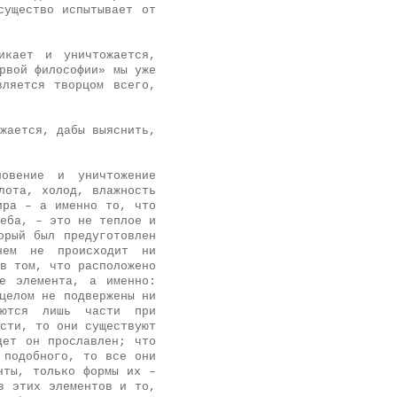
существо испытывает от
икает и уничтожается,
рвой философии» мы уже
ляется творцом всего,
жается, дабы выяснить,
овение и уничтожение
лота, холод, влажность
ира – а именно то, что
еба, – это не теплое и
орый был предуготовлен
нем не происходит ни
в том, что расположено
е элемента, а именно:
целом не подвержены ни
аются лишь части при
сти, то они существуют
дет он прославлен; что
 подобного, то все они
нты, только формы их –
з этих элементов и то,