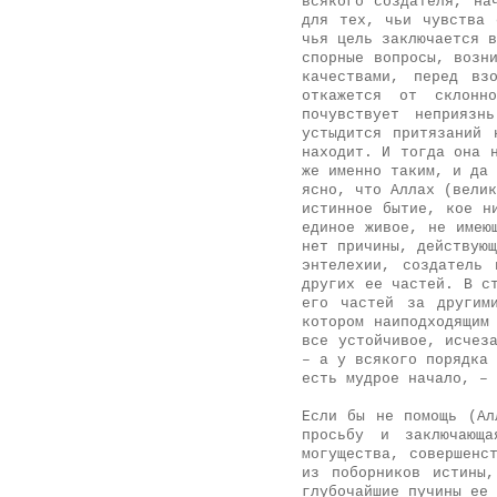
всякого создателя, на
для тех, чьи чувства 
чья цель заключается в
спорные вопросы, возн
качествами, перед вз
откажется от склонн
почувствует неприязн
устыдится притязаний 
находит. И тогда она 
же именно таким, и да 
ясно, что Аллах (велик
истинное бытие, кое н
единое живое, не имею
нет причины, действующ
энтелехии, создатель
других ее частей. В с
его частей за другим
котором наиподходящим
все устойчивое, исчез
– а у всякого порядка 
есть мудрое начало, –
Если бы не помощь (Ал
просьбу и заключающа
могущества, совершенс
из поборников истины
глубочайшие пучины ее 