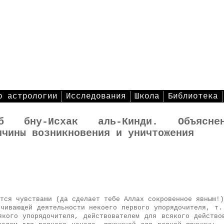
р астрологии
Исследования
Школа
Библиотека
б бну-Исхак аль-Кинди. Объясне
ичины возникновения и уничтожения
тся чувствами (да сделает тебе Аллах сокровенное явным!)
очивающей деятельности некоего первого упорядочителя, т.
якого упорядочителя, действователем для всякого действо