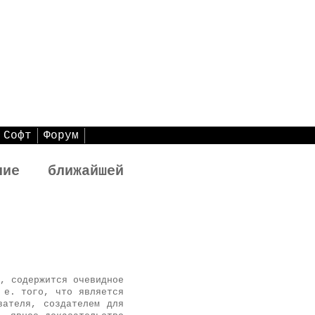
Софт
Форум
ние ближайшей
, содержится очевидное
 е. того, что является
вателя, создателем для