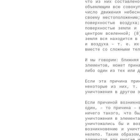
что из них составлено
объемлющим всю совоку
число движения небес
своему местоположению
поверхностью воздуха
поверхностью земли и 
центром вселенной; (8
земля вся находится в 
и воздуха – т. е. их
вместе со сложными тел
И мы говорим: ближняя
элементов, может прин
либо один из тех или д
Если эта причина при
некоторые из них, т.
уничтожения в другом э
Если причиной возникн
один, – то причина – 
ничего такого, что бы
уничтожения в элемента
уничтожались бы и во
возникновению и унич
нелепо. Таким образом
элементов или многие и