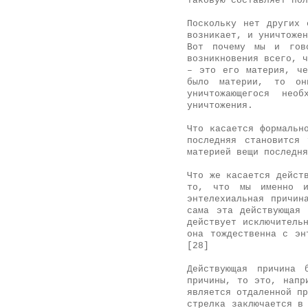
таковую составляет пол
Поскольку нет других 
возникает, и уничтожен
Вот почему мы и гово
возникновения всего, ч
– это его материя, че
было материи, то о
уничтожающегося нео
уничтожения.
Что касается формальн
последняя становится
материей вещи последн
Что же касается дейст
то, что мы именно и
энтелехиальная причин
сама эта действующая
действует исключитель
она тождественна с эн
[28]
Действующая причина 
причины, то это, напр
является отдаленной пр
стрелка заключается в