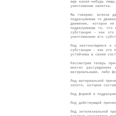
еще какая-нибудь пища
уничтожению напитка.
Мы говорим: всякое д
подразумеваю то движен
движение, которое не
подразумеваю то, что 
субстанции – как это
уничтожением его субст
Под неотносящимся к 
субстанции – как это п
устойчива в своем сост
Рассмотрим теперь при
многих рассуждениях 
материальными, либо фо
Под материальной причи
золото, которое соста
Под формой я подразуме
Под действующей причин
Под энтелехиальной пр