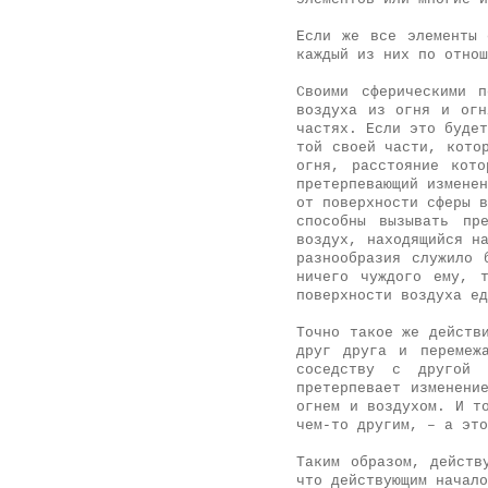
Если же все элементы 
каждый из них по отнош
Своими сферическими 
воздуха из огня и огн
частях. Если это будет
той своей части, кото
огня, расстояние кот
претерпевающий изменен
от поверхности сферы в
способны вызывать пр
воздух, находящийся н
разнообразия служило 
ничего чуждого ему, 
поверхности воздуха ед
Точно такое же действ
друг друга и перемеж
соседству с другой 
претерпевает изменени
огнем и воздухом. И т
чем-то другим, – а это
Таким образом, действ
что действующим начало