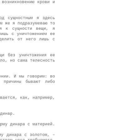
 возникновению крови и
од сущностным я здесь
м же я подразумеваю то
ся к сущности вещи, я
лишь с уничтожением ее
делить от него лишь с
щи без уничтожения ее
ло, но сама телесность
ении. И мы говорим: во
е причины бывают либо
вается, как, например,
динар.
рму динара с материей.
му динара с золотом, –