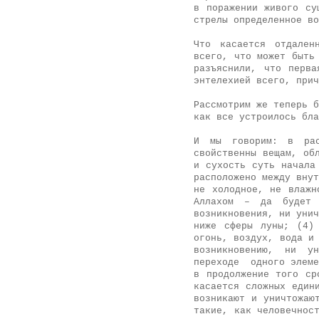
в поражении живого су
стрелы определенное во
Что касается отдален
всего, что может быть
разъяснили, что перв
энтелехией всего, прич
Рассмотрим же теперь б
как все устроилось бла
И мы говорим: в рас
свойственны вещам, об
и сухость суть начала
расположено между внут
не холодное, не влажн
Аллахом – да будет 
возникновения, ни унич
ниже сферы луны; (4)
огонь, воздух, вода и
возникновению, ни у
переходе одного элеме
в продолжение того ср
касается сложных един
возникают и уничтожаю
такие, как человечнос