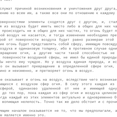
служат причиной возникновения и уничтожения друг друга
ению ко всем им, а также все они по отношению к каждому 
поверхностями элементы сходятся друг с другом, и, стал
я из воздуха будет иметь место либо в общих для них ч
 происходить не в общих для них частях, то огонь будет п
рой воздух не касается, и тогда изменение необходимо пре
орой от поверхности воздуха будет равно размерам этой 
ие огонь будет представлять собой сферу, имеющую повсюду
оздуха и одинаковую толщину, ибо в противном случае одни
евращение огня, а другие части такой способностью не
а поверхности воздушной сферы, не имел бы единой природы
бы нечто ему чуждое. Но у воздуха единая природа, и е
то он вызывает превращение в определенной сфере огня, 
ино и неизменно, и претворяет огонь в воздух.
ие оказывает и огонь на воздух, вследствие чего возникае
ающихся с воздухом сфер огня. В силу этого каждая из 
сферой, одинаково удаленной от нее и имеющей одну
е до тех пор, пока каждая из сфер огня и воздуха целиком
огда каждый из этих элементов актуально и одновременно б
 вопиющая нелепость. Точно так же дело обстоит и с прочи
ующим началом оказывается не то, что мы предполагали, 
м является именно это.