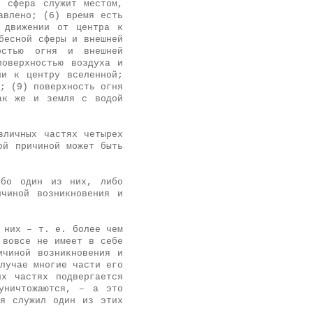
я сфера служит местом,
авлено; (6) время есть
 движении от центра к
бесной сферы и внешней
ностью огня и внешней
поверхностью воздуха и
ии к центру вселенной;
; (9) поверхность огня
ак же и земля с водой
зличных частях четырех
ой причиной может быть
ибо один из них, либо
чиной возникновения и
 них – т. е. более чем
 вовсе не имеет в себе
ичиной возникновения и
лучае многие части его
х частях подвергается
уничтожаются, – а это
ия служил один из этих