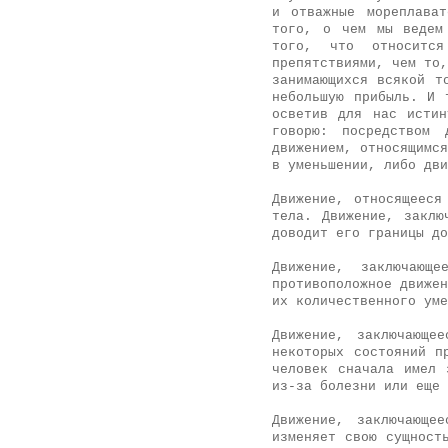
и отважные мореплава
того, о чем мы ведем
того, что относитс
препятствиями, чем то,
занимающихся всякой т
небольшую прибыль. И 
осветив для нас истин
говорю: посредством 
движением, относящимся
в уменьшении, либо дв
Движение, относящееся
тела. Движение, заклю
доводит его границы д
Движение, заключающ
противоположное движен
их количественного ум
Движение, заключающе
некоторых состояний п
человек сначала имел 
из-за болезни или еще 
Движение, заключающе
изменяет свою сущност