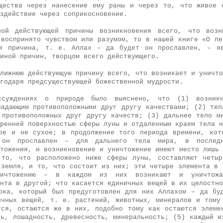
щества через нанесение ему раны и через то, что живое 
здействие через соприкосновение.
ной действующей причины возникновения всего, что возн
 воспринято чувством или разумом, то в нашей книге «О пе
ая причина, т. е. Аллах – да будет он прославлен, – яв
иной причин, творцом всего действующего.
лижнюю действующую причину всего, что возникает и уничто
годаря предсуществующей божественной мудрости.
суждениях о природе было выяснено, что (1) возникн
ладающим противоположными друг другу качествами; (2) теп
 противоположных друг другу качеств; (3) дальнее тело м
ренней поверхностью сферы луны и отдаленным краем тела н
ое и не сухое; в продолжение того периода времени, кот
он прославлен – для дальнего тела мира, в послед
тожения, и возникновение и уничтожение имеют место лишь 
 то, что расположено ниже сферы луны, составляют четыр
 земля, и то, что состоит из них; эти четыре элемента в 
ничтожению – в каждом из них возникают и уничтож
нта в другой; что касается единичных вещей в их целостно
ока, который был предуготовлен для них Аллахом – да бу
ичных вещей, т. е. растений, животных, минералов и тому
тся, остаются же в них, подобно тому как остаются элеме
ть, лошадность, древесность, минеральность; (5) каждый и