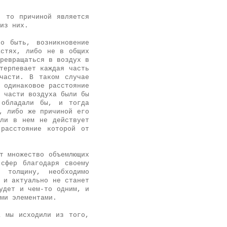
, то причиной является
из них.
о быть, возникновение
астях, либо не в общих
ревращаться в воздух в
терпевает каждая часть
части. В таком случае
 одинаковое расстояние
 части воздуха были бы
 обладали бы, и тогда
, либо же причиной его
сли в нем не действует
расстояние которой от
т множество объемлющих
сфер благодаря своему
 толщину, необходимо
 и актуально не станет
удет и чем-то одним, и
ми элементами.
а мы исходили из того,