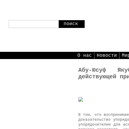
поиск
О нас
Новости
Ми
Абу-Юсуф Яку
действующей пр
В том, что воспринимае
доказательство упоряд
упорядочителем для вс