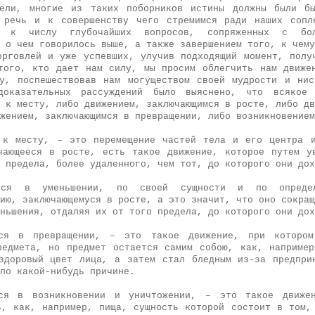
тели, многие из таких поборников истины должны были бы
 речь и к совершенству чего стремимся ради наших сопле
я к числу глубочайших вопросов, сопряженных с бол
 о чем говорилось выше, а также завершением того, к чему
орговлей и уже успевших, улучив подходящий момент, полу
того, кто дает нам силу, мы просим облегчить нам движе
у, поспешествовав нам могуществом своей мудрости и ни
доказательных рассуждений было выяснено, что всякое
 к месту, либо движением, заключающимся в росте, либо дв
ижением, заключающимся в превращении, либо возникновение
 к месту, – это перемещение частей тела и его центра 
чающееся в росте, есть такое движение, которое путем у
о предела, более удаленного, чем тот, до которого они до
ееся в уменьшении, по своей сущности и по опреде
ию, заключающемуся в росте, а это значит, что оно сокращ
еньшения, отдаляя их от того предела, до которого они до
еся в превращении, – это такое движение, при котором
редмета, но предмет остается самим собою, как, наприме
здоровый цвет лица, а затем стал бледным из-за предпри
по какой-нибудь причине.
еся в возникновении и уничтожении, – это такое движе
ь, как, например, пища, сущность которой состоит в том,