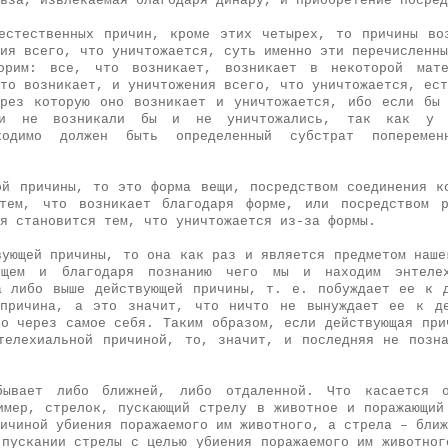
ьза, извлекаемая благодаря динару, и приобретение посред
естественных причин, кроме этих четырех, то причины во
ия всего, что уничтожается, суть именно эти перечисленны
рим: все, что возникает, возникает в некоторой мат
то возникает, и уничтожения всего, что уничтожается, ест
рез которую оно возникает и уничтожается, ибо если бы
ни не возникали бы и не уничтожались, так как у в
бходимо должен быть определенный субстрат поперемен
ой причины, то это форма вещи, посредством соединения к
 тем, что возникает благодаря форме, или посредством р
яя становится тем, что уничтожается из-за формы.
вующей причины, то она как раз и является предметом наше
щем и благодаря познанию чего мы и находим энтелех
а либо выше действующей причины, т. е. побуждает ее к 
 причина, а это значит, что ничто не вынуждает ее к де
но через самое себя. Таким образом, если действующая при
телехиальной причиной, то, значит, и последняя не позн
бывает либо ближней, либо отдаленной. Что касается о
имер, стрелок, пускающий стрелу в животное и поражающий
ичиной убиения поражаемого им животного, а стрела – ближ
 пускании стрелы с целью убиения поражаемого им животног