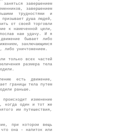
 заняться завершением
менников, завершением
ьшими трудностями и
 призывает душа людей,
чить от своей торговли
ние к намеченной цели,
спослав нам удачу. И я
 движение бывает либо
ижением, заключающимся
м, либо уничтожением.
или только всех частей
величения размера тела
ходили.
лению есть движение,
ает границы тела путем
ходили раньше.
 происходит изменение
р, когда один и тот же
нятого им путешествия,
ние, при котором вещь
 что она – напиток или