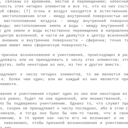
, связаны со временем, местом и перемещением; небесна
пность этих четырех элементов и все то, что из них сост
ной сферы; (7) огонь и воздух находятся в естественном
; местоположение огня – между внутренней поверхностью не
; местоположение воздуха – между внутренней поверх
воды; местоположение земли и воды – между внутренней 
) для земли и воды естественно перемещение в направлен
центре вселенной, и части ее движутся к центру вселенной
 внешние и внутренние поверхности – сферична; точно т
ами имеют явно сферическую поверхность.
 причина возникновения и уничтожения, происходящих в ра
адлежать или не принадлежать к числу этих элементов; эт
ругих, либо некоторые из них, из тех и других вместе.
надлежит к числу четырех элементов, то ею является л
 е. более чем один; или же каждый из них является при
лементе.
овения и уничтожения служит один из них или некоторые из
все равно, будет ли она единичной, или множественной, –
ло бы подвержено уничтожению. Однако то, что служит пр
х, скорее не принадлежит к числу последних, ибо в этом с
зникали, и тогда оно было бы чем-то таким, что в свои
тожению, в то время как части его не возникают и не 
, невозможно, чтобы причиной возникновения и уничтожен
з них.