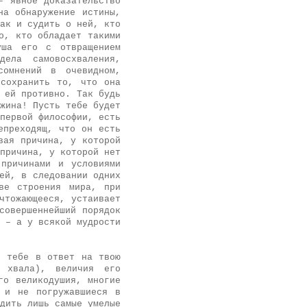
– явное доказательство
на обнаружение истины,
ак и судить о ней, кто
о, кто обладает такими
уша его с отвращением
ела самовосхваления,
сомнений в очевидном,
 сохранить то, что она
 ей противно. Так будь
жина! Пусть тебе будет
первой философии, есть
епреходящ, что он есть
вая причина, у которой
причина, у которой нет
причинами и условиями
ей, в следовании одних
ве строения мира, при
чтожающееся, устаивает
совершеннейший порядок
 – а у всякой мудрости
я тебе в ответ на твою
у хвала), величия его
го великодушия, многие
 и не погружавшиеся в
дить лишь самые умелые